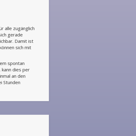
r alle zugänglich
 sich gerade
chbar. Damit ist
können sich mit
 Wem spontan
, kann dies per
inmal an den
ei Stunden