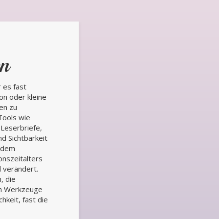
en
 es fast
on oder kleine
en zu
Tools wie
 Leserbriefe,
d Sichtbarkeit
t dem
nszeitalters
d verändert.
, die
en Werkzeuge
hkeit, fast die