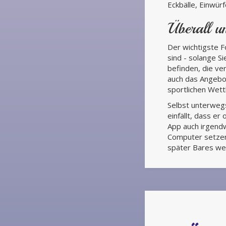
Eckbälle, Einwür
Überall un
Der wichtigste Fo
sind - solange Si
befinden, die ve
auch das Angebot
sportlichen Wet
Selbst unterweg
einfällt, dass er
App auch irgendw
Computer setzen,
später Bares wer