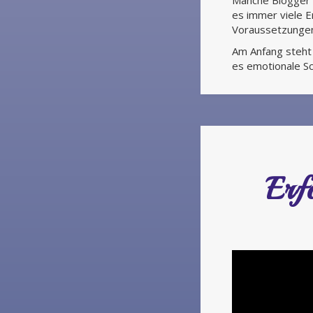
Manche Blogger w
es immer viele Er
Voraussetzungen
Am Anfang steht 
es emotionale Sc
Erf