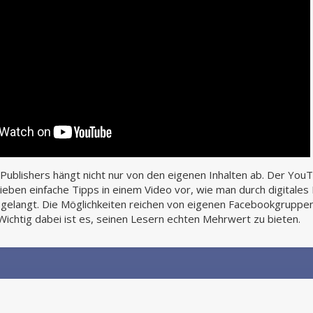
 Publishers hängt nicht nur von den eigenen Inhalten ab. Der You
sieben einfache Tipps in einem Video vor, wie man durch digitale
gelangt. Die Möglichkeiten reichen von eigenen Facebookgruppe
ichtig dabei ist es, seinen Lesern echten Mehrwert zu bieten.