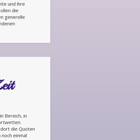
ite und ihre
ollen die
en generelle
undenen
eit
 Bereich, in
ortwetten.
 dort die Quoten
h noch einmal