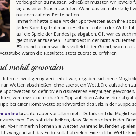
vorbeigehen zu müssen. Schließlich mussten wir jeweils 
eigens einen Schein ausfüllen. Wenn das einmal erledigt w
nur noch auf das Beste hoffen.
Immerhin hatte diese Art der Sportwetten auch ihre sozi
Jeden Samstag traf man dieselben Leute in der Wettstube
auf die Spiele der Bundesliga abgaben. Oft war es auch mö
gleich live anzusehen - zumindest in der nicht allzu ferne
Für manch einen war dies vielleicht der Grund, warum er a
Wettstube waren die Resultate stets zuerst zu erfahren.
nd mobil geworden
das Internet weit genug verbreitet war, ergaben sich neue Möglichk
 nun Wetten abschließen, ohne zuerst ein Wettbüro aufsuchen zu
ie Sportwetten so definitiv ein diskreteres Vergnügen geworden
ten, wenn wir einen scharfen Tipp auf einen Außenseiter abgaben
 Tipp bei einer Kombiwette sprichwörtlich das Salz in der Suppe se
n online
brachten aber vor allem mehr Details und die Möglichkeit,
nzumischen. Das soll nicht heißen, dass Sie nun selber in der Bun
en. Aber immerhin können Sie Wetten während laufenden Spielen 
ht zwingend auf das Endresultat abzielen. Eine solche Wette kann