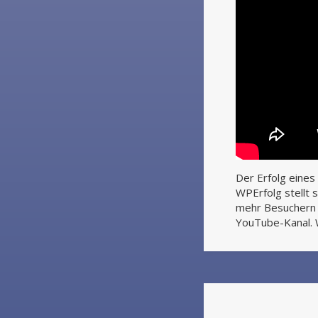
Der Erfolg eines
WPErfolg stellt 
mehr Besuchern 
YouTube-Kanal. W